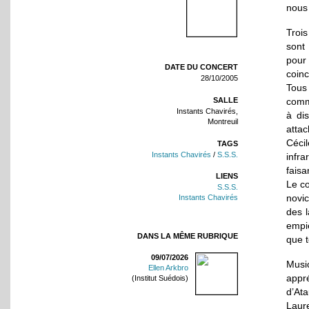
nous 
Troi
sont
pour
DATE DU CONCERT
coinc
28/10/2005
Tous
SALLE
comm
Instants Chavirés,
à di
Montreuil
atta
Céci
TAGS
Instants Chavirés
/
S.S.S.
infr
faisa
LIENS
Le co
S.S.S.
novic
Instants Chavirés
des 
empiè
DANS LA MÊME RUBRIQUE
que t
09/07/2026
Musi
Ellen Arkbro
appré
(Institut Suédois)
d’At
Laur