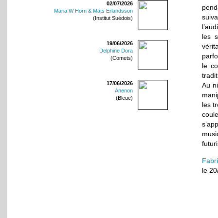
02/07/2026
pend
Maria W Horn & Mats Erlandsson
suiva
(Institut Suédois)
l’aud
les 
19/06/2026
vérit
Delphine Dora
parf
(Comets)
le c
tradi
17/06/2026
Au ni
Anenon
manip
(Bleue)
les t
coule
s’app
musiq
futur
Fabr
le 2