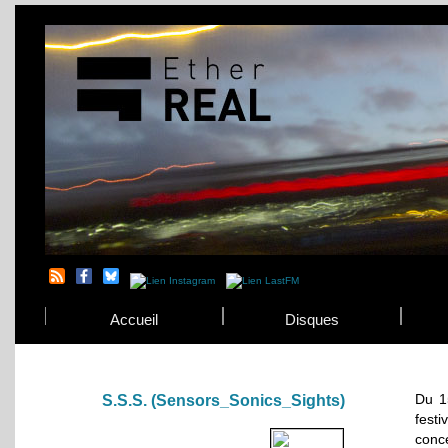
Accueil
Disques
Du 1
S.S.S. (Sensors_Sonics_Sights)
festi
conce