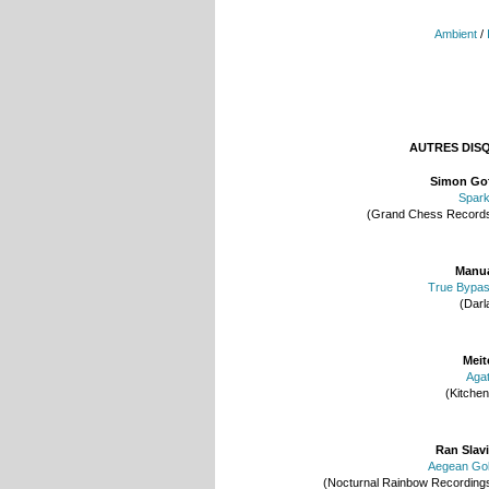
Ambient
/
AUTRES DIS
Simon Go
Spar
(Grand Chess Record
Manu
True Bypa
(Darl
Meit
Aga
(Kitchen
Ran Slav
Aegean Go
(Nocturnal Rainbow Recording