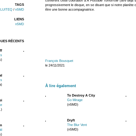
confèrent cette coloration à
A Possible Tomorrow
(titre déjà 
TAGS
progressivement le disque, en se disant que si notre planète 
être une bonne accompagnatrice.
ILUITEQ
/
n5MD
LIENS
n5MD
QUES RÉCENTS
ff
ks
s)
François Bousquet
le 24/11/2021
al
ss
a)
À lire également
To Destroy A City
Go Mirage
ei
(n5MD)
te
.)
Dryft
The Blur Vent
in
(n5MD)
ld
s)