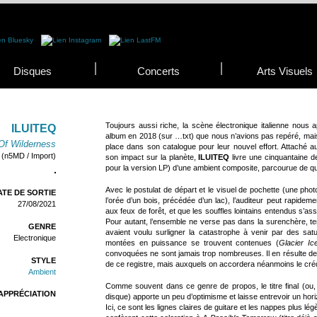
Disques
Concerts
Arts Visuels
Toujours aussi riche, la scène électronique italienne nous
ILUITEQ
album en 2018 (sur …txt) que nous n’avions pas repéré, mais 
Of Wilderness
place dans son catalogue pour leur nouvel effort. Attaché a
(n5MD / Import)
son impact sur la planète,
ILUITEQ
livre une cinquantaine d
pour la version LP) d’une ambient composite, parcourue de q
Avec le postulat de départ et le visuel de pochette (une pho
TE DE SORTIE
l’orée d’un bois, précédée d’un lac), l’auditeur peut rapide
27/08/2021
aux feux de forêt, et que les souffles lointains entendus s’ass
Pour autant, l’ensemble ne verse pas dans la surenchère, tend
GENRE
avaient voulu surligner la catastrophe à venir par des sat
Electronique
montées en puissance se trouvent contenues (
Glacier Ic
convoquées ne sont jamais trop nombreuses. Il en résulte de
STYLE
de ce registre, mais auxquels on accordera néanmoins le crédi
Ambient
Comme souvent dans ce genre de propos, le titre final (ou, e
APPRÉCIATION
disque) apporte un peu d’optimisme et laisse entrevoir un ho
Ici, ce sont les lignes claires de guitare et les nappes plus lég