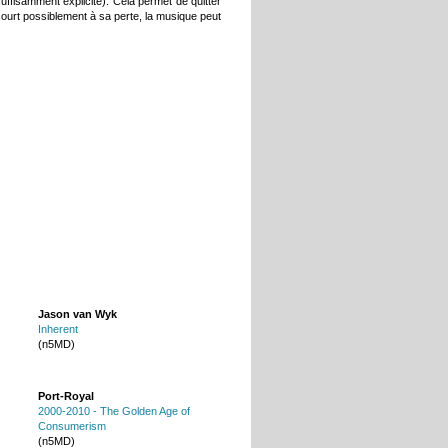
suffisamment explicite). Cela permet de quitter
court possiblement à sa perte, la musique peut
Jason van Wyk
Inherent
(n5MD)
Port-Royal
2000-2010 - The Golden Age of
Consumerism
(n5MD)