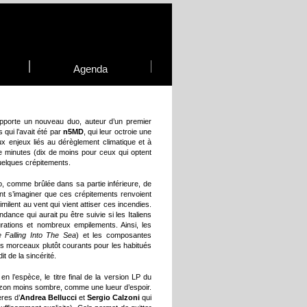
Agenda
 apporte un nouveau duo, auteur d’un premier
qui l’avait été par
n5MD
, qui leur octroie une
ux enjeux liés au dérèglement climatique et à
e minutes (dix de moins pour ceux qui optent
uelques crépitements.
to, comme brûlée dans sa partie inférieure, de
ment s’imaginer que ces crépitements renvoient
imilent au vent qui vient attiser ces incendies.
ance qui aurait pu être suivie si les Italiens
urations et nombreux empilements. Ainsi, les
e Falling Into The Sea
) et les composantes
s morceaux plutôt courants pour les habitués
t de la sincérité.
n l’espèce, le titre final de la version LP du
rizon moins sombre, comme une lueur d’espoir.
ères d’
Andrea Bellucci
et
Sergio Calzoni
qui