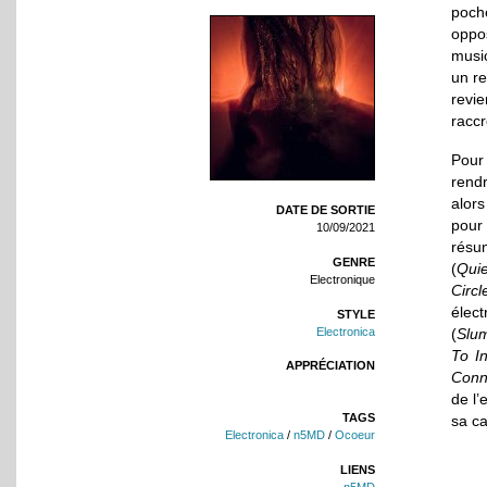
poche
oppo
musi
un re
revi
raccr
Pour
rend
alors
DATE DE SORTIE
pour
10/09/2021
résu
GENRE
(
Quie
Electronique
Circl
élect
STYLE
Electronica
(
Slu
To In
APPRÉCIATION
Conn
de l’
TAGS
sa ca
Electronica
/
n5MD
/
Ocoeur
LIENS
n5MD