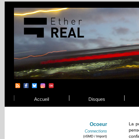
Accueil
Disques
La p
Ocoeur
pens
Connections
conf
(n5MD / Import)