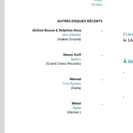
Ocoeur
AUTRES DISQUES RÉCENTS
Jérôme Bouve & Delphine Dora
Fran
Vent d’Aether
(Hallow Ground)
le 1
Simon Goff
Sparks
À li
(Grand Chess Records)
Manual
True Bypass
(Darla)
Meitei
Agate
(Kitchen.)