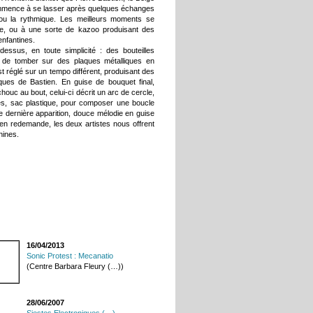
commence à se lasser après quelques échanges
ou la rythmique. Les meilleurs moments se
tte, ou à une sorte de kazoo produisant des
nfantines.
essus, en toute simplicité : des bouteilles
u de tomber sur des plaques métalliques en
t réglé sur un tempo différent, produisant des
es de Bastien. En guise de bouquet final,
chouc au bout, celui-ci décrit un arc de cercle,
iques, sac plastique, pour composer une boucle
e dernière apparition, douce mélodie en guise
 en redemande, les deux artistes nous offrent
hines.
16/04/2013
Sonic Protest : Mecanatio
(Centre Barbara Fleury (…))
28/06/2007