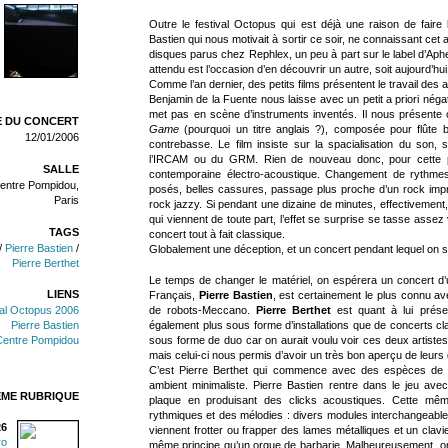
Outre le festival Octopus qui est déjà une raison de faire
Bastien qui nous motivait à sortir ce soir, ne connaissant cet
disques parus chez Rephlex, un peu à part sur le label d’Aph
attendu est l’occasion d’en découvrir un autre, soit aujourd’hu
Comme l’an dernier, des petits films présentent le travail des 
Benjamin de la Fuente nous laisse avec un petit a priori négatif
met pas en scène d’instruments inventés. Il nous présente c
 DU CONCERT
Game
(pourquoi un titre anglais ?), composée pour flûte ba
12/01/2006
contrebasse. Le film insiste sur la spacialisation du son, 
l’IRCAM ou du GRM. Rien de nouveau donc, pour cette 
SALLE
contemporaine électro-acoustique. Changement de rythme
entre Pompidou,
posés, belles cassures, passage plus proche d’un rock impro
Paris
rock jazzy. Si pendant une dizaine de minutes, effectivement
qui viennent de toute part, l’effet se surprise se tasse assez 
TAGS
concert tout à fait classique.
/
Pierre Bastien
/
Globalement une déception, et un concert pendant lequel on 
Pierre Berthet
Le temps de changer le matériel, on espérera un concert d’
LIENS
Français,
Pierre Bastien
, est certainement le plus connu 
de robots-Meccano.
Pierre Berthet
est quant à lui prés
val Octopus 2006
également plus sous forme d’installations que de concerts c
Pierre Bastien
sous forme de duo car on aurait voulu voir ces deux artistes
Centre Pompidou
mais celui-ci nous permis d’avoir un très bon aperçu de leurs
C’est Pierre Berthet qui commence avec des espèces de d
ambient minimaliste. Pierre Bastien rentre dans le jeu avec
ÊME RUBRIQUE
plaque en produisant des clicks acoustiques. Cette mê
rythmiques et des mélodies : divers modules interchangeables
26
viennent frotter ou frapper des lames métalliques et un clavi
ro
même principe qu’un orgue de barbarie. Malheureusement, on 