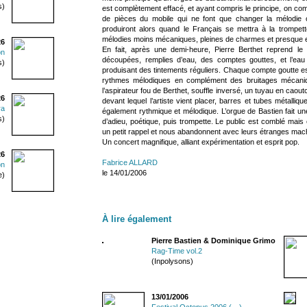
s)
est complètement effacé, et ayant compris le principe, on 
de pièces du mobile qui ne font que changer la mélodie 
produiront alors quand le Français se mettra à la trompe
mélodies moins mécaniques, pleines de charmes et presque e
26
En fait, après une demi-heure, Pierre Berthet reprend le d
on
découpées, remplies d’eau, des comptes gouttes, et l’ea
s)
produisant des tintements réguliers. Chaque compte goutte es
rythmes mélodiques en complément des bruitages mécaniqu
l’aspirateur fou de Berthet, souffle inversé, un tuyau en caout
26
devant lequel l’artiste vient placer, barres et tubes métall
ra
également rythmique et mélodique. L’orgue de Bastien fait un
s)
d’adieu, poétique, puis trompette. Le public est comblé mais
un petit rappel et nous abandonnent avec leurs étranges mac
Un concert magnifique, alliant expérimentation et esprit pop.
26
Fabrice ALLARD
on
le 14/01/2006
e)
À lire également
Pierre Bastien & Dominique Grimo
Rag-Time vol.2
(Inpolysons)
13/01/2006