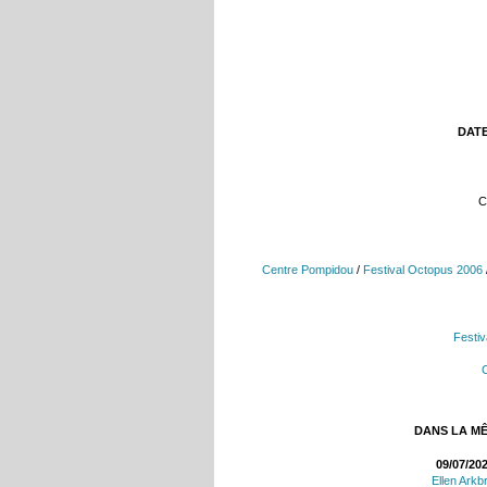
DATE
C
Centre Pompidou
/
Festival Octopus 2006
Festi
DANS LA M
09/07/20
Ellen Arkb