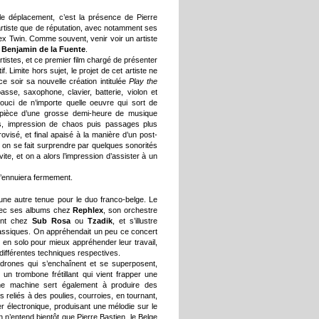
 le déplacement, c’est la présence de Pierre
 artiste que de réputation, avec notamment ses
ex Twin. Comme souvent, venir voir un artiste
i
Benjamin de la Fuente
.
artistes, et ce premier film chargé de présenter
. Limite hors sujet, le projet de cet artiste ne
e soir sa nouvelle création intitulée
Play the
sse, saxophone, clavier, batterie, violon et
souci de n’importe quelle oeuvre qui sort de
pièce d’une grosse demi-heure de musique
s, impression de chaos puis passages plus
visé, et final apaisé à la manière d’un post-
, on se fait surprendre par quelques sonorités
vite, et on a alors l’impression d’assister à un
s’ennuiera fermement.
une autre tenue pour le duo franco-belge. Le
avec ses albums chez
Rephlex
, son orchestre
ent chez
Sub Rosa
ou
Tzadik
, et s’illustre
lassiques. On appréhendait un peu ce concert
 en solo pour mieux appréhender leur travail,
 différentes techniques respectives.
rones qui s’enchaînent et se superposent,
 un trombone frétillant qui vient frapper une
me machine sert également à produire des
 reliés à des poulies, courroies, en tournant,
er électronique, produisant une mélodie sur le
n’entend bientôt que Pierre Bastien, le Belge