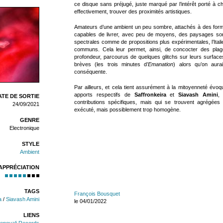
ce disque sans préjugé, juste marqué par l’intérêt porté à 
effectivement, trouver des proximités artistiques.
Amateurs d’une ambient un peu sombre, attachés à des forme
capables de livrer, avec peu de moyens, des paysages son
spectrales comme de propositions plus expérimentales, l’Ital
communs. Cela leur permet, ainsi, de concocter des plages
profondeur, parcourus de quelques glitchs sur leurs surface
brèves (les trois minutes d’
Emanation
) alors qu’on aura
conséquente.
Par ailleurs, et cela tient assurément à la mitoyenneté évo
apports respectifs de
Saffronkeira
et
Siavash Amini
,
TE DE SORTIE
contributions spécifiques, mais qui se trouvent agrégée
24/09/2021
exécuté, mais possiblement trop homogène.
GENRE
Electronique
STYLE
Ambient
APPRÉCIATION
TAGS
François Bousquet
a
/
Siavash Amini
le 04/01/2022
LIENS
enovali Records