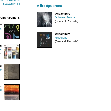
Siavash Amini
À lire également
Origamibiro
Odham’s Standard
QUES RÉCENTS
(Denovali Records)
ff
ks
s)
Origamibiro
Miscellany
(Denovali Records)
al
ss
a)
ei
te
.)
in
ld
s)