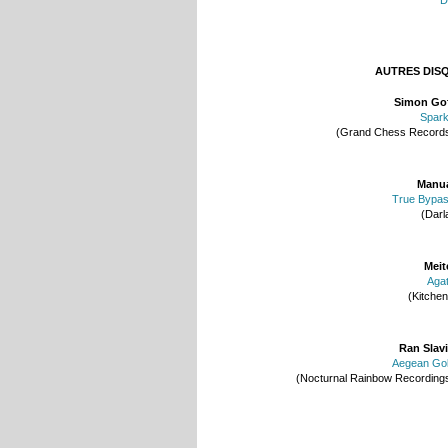
AUTRES DIS
Simon Go
Spar
(Grand Chess Record
Manu
True Bypa
(Darl
Meit
Aga
(Kitchen
Ran Slav
Aegean Go
(Nocturnal Rainbow Recording