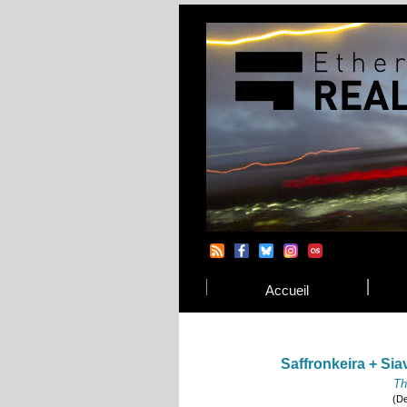
Accueil
Saffronkeira + Si
Th
(De