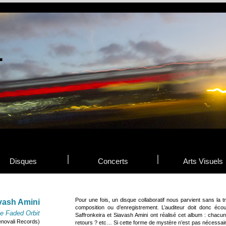
Disques
Concerts
Arts Visuels
Pour une fois, un disque collaboratif nous parvient sans la t
avash Amini
composition ou d’enregistrement. L’auditeur doit donc éco
e Faded Orbit
Saffronkeira et Siavash Amini ont réalisé cet album : chacu
novali Records)
retours ? etc… Si cette forme de mystère n’est pas nécessai