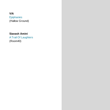
V/A
Epiphanies
(Hallow Ground)
Siavash Amini
A Trail Of Laughters
(Room40)