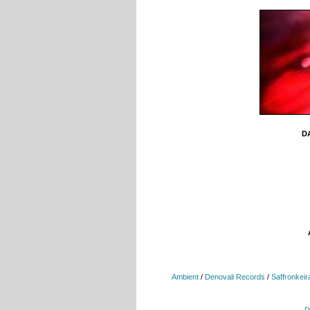
DA
Ambient
/
Denovali Records
/
Saffronkeir
D