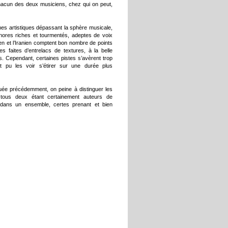
chacun des deux musiciens, chez qui on peut,
s artistiques dépassant la sphère musicale,
ores riches et tourmentés, adeptes de voix
ien et l’Iranien comptent bon nombre de points
 faites d’entrelacs de textures, à la belle
s. Cependant, certaines pistes s’avèrent trop
it pu les voir s’étirer sur une durée plus
quée précédemment, on peine à distinguer les
 tous deux étant certainement auteurs de
s dans un ensemble, certes prenant et bien