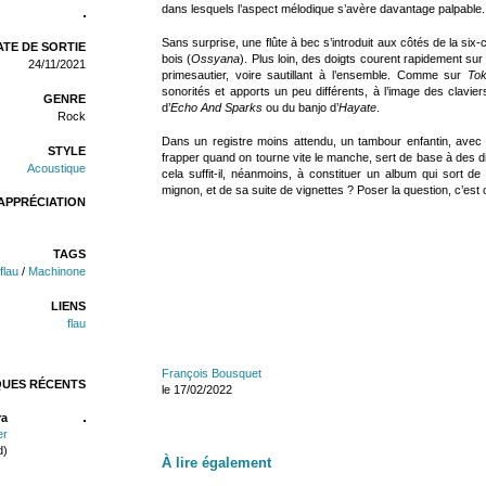
dans lesquels l’aspect mélodique s’avère davantage palpable.
Sans surprise, une flûte à bec s’introduit aux côtés de la s
TE DE SORTIE
bois (
Ossyana
). Plus loin, des doigts courent rapidement sur
24/11/2021
primesautier, voire sautillant à l’ensemble. Comme sur
To
sonorités et apports un peu différents, à l’image des clav
GENRE
d’
Echo And Sparks
ou du banjo d’
Hayate
.
Rock
Dans un registre moins attendu, un tambour enfantin, ave
STYLE
frapper quand on tourne vite le manche, sert de base à des d
Acoustique
cela suffit-il, néanmoins, à constituer un album qui sort d
mignon, et de sa suite de vignettes ? Poser la question, c’es
APPRÉCIATION
TAGS
flau
/
Machinone
LIENS
flau
François Bousquet
QUES RÉCENTS
le 17/02/2022
ra
er
d)
À lire également