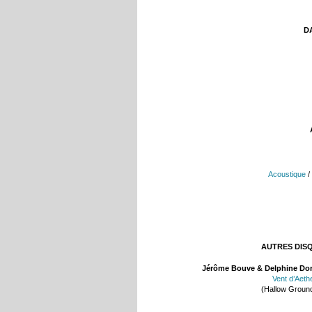
DA
Acoustique
/
AUTRES DIS
Jérôme Bouve & Delphine Do
Vent d’Aeth
(Hallow Groun