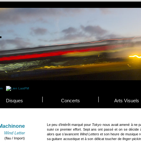
Disques
Concerts
Arts Visuels
Le peu d’intérêt marqué pour
Tokyo
nous avait amené à ne pas
Machinone
suivi ce premier effort. Sept ans ont passé et on se décid
Wind Letter
alors que s’avancent
Wind Letters
et son heure de musique rép
(flau / Import)
sa guitare acoustique et à son délicat toucher de
finger-picki