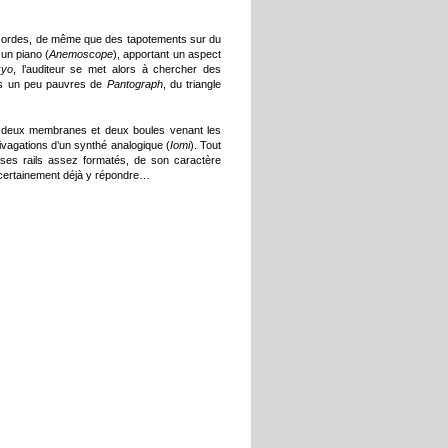
ix-cordes, de même que des tapotements sur du
 un piano (
Anemoscope
), apportant un aspect
kyo
, l’auditeur se met alors à chercher des
iers un peu pauvres de
Pantograph
, du triangle
c deux membranes et deux boules venant les
ivagations d’un synthé analogique (
Iomi
). Tout
e ses rails assez formatés, de son caractère
t certainement déjà y répondre…