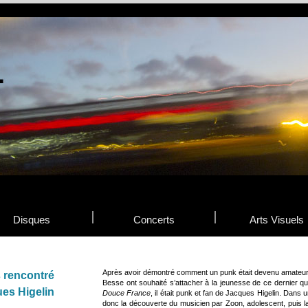
Disques
Concerts
Arts Visuels
Après avoir démontré comment un punk était devenu amateur 
s rencontré
Besse ont souhaité s’attacher à la jeunesse de ce dernier q
es Higelin
Douce France
, il était punk et fan de Jacques Higelin. Dans 
donc la découverte du musicien par Zoon, adolescent, puis l