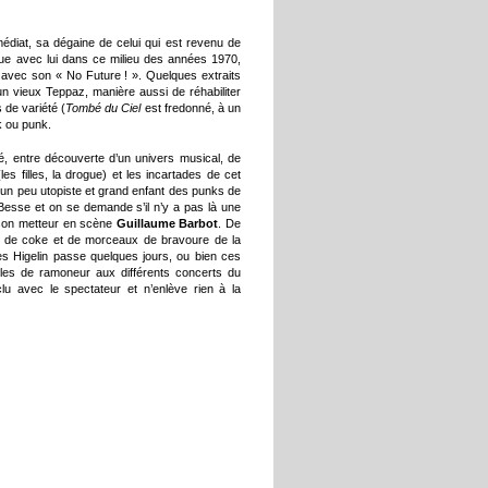
édiat, sa dégaine de celui qui est revenu de
ue avec lui dans ce milieu des années 1970,
u avec son « No Future ! ». Quelques extraits
 un vieux Teppaz, manière aussi de réhabiliter
s de variété (
Tombé du Ciel
est fredonné, à un
k ou punk.
é, entre découverte d’un univers musical, de
 filles, la drogue) et les incartades de cet
, un peu utopiste et grand enfant des punks de
Besse et on se demande s’il n’y a pas là une
ec son metteur en scène
Guillaume Barbot
. De
nes de coke et de morceaux de bravoure de la
ques Higelin passe quelques jours, ou bien ces
lles de ramoneur aux différents concerts du
lu avec le spectateur et n’enlève rien à la