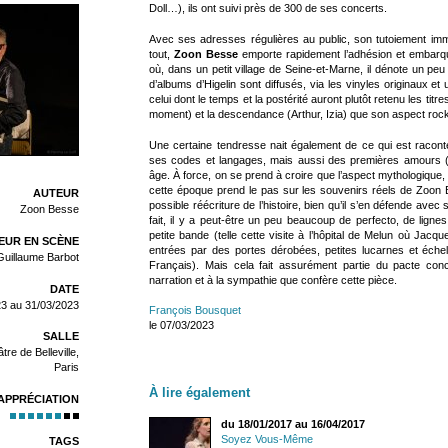
Doll…), ils ont suivi près de 300 de ses concerts.
Avec ses adresses régulières au public, son tutoiement imm
tout,
Zoon Besse
emporte rapidement l’adhésion et embarq
où, dans un petit village de Seine-et-Marne, il dénote un pe
d’albums d’Higelin sont diffusés, via les vinyles originaux et
celui dont le temps et la postérité auront plutôt retenu les titre
moment) et la descendance (Arthur, Izia) que son aspect roc
Une certaine tendresse nait également de ce qui est racont
ses codes et langages, mais aussi des premières amours (les
âge. À force, on se prend à croire que l’aspect mythologique
cette époque prend le pas sur les souvenirs réels de Zoon 
AUTEUR
possible réécriture de l’histoire, bien qu’il s’en défende av
Zoon Besse
fait, il y a peut-être un peu beaucoup de perfecto, de lig
petite bande (telle cette visite à l’hôpital de Melun où Jac
EUR EN SCÈNE
entrées par des portes dérobées, petites lucarnes et éche
Guillaume Barbot
Français). Mais cela fait assurément partie du pacte conc
narration et à la sympathie que confère cette pièce.
DATE
23 au 31/03/2023
François Bousquet
le 07/03/2023
SALLE
tre de Belleville,
Paris
À lire également
APPRÉCIATION
du 18/01/2017 au 16/04/2017
Soyez Vous-Même
TAGS