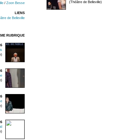
(Théâtre de Belleville)
lle
/
Zoon Besse
LIENS
âtre de Belleville
ÊME RUBRIQUE
26
is
e)
26
me
e)
26
ce
e)
26
id
e)