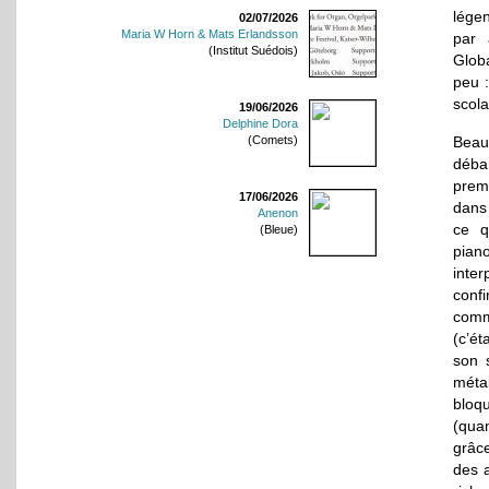
légen
02/07/2026
Maria W Horn & Mats Erlandsson
par 
(Institut Suédois)
Glob
peu :
scola
19/06/2026
Delphine Dora
(Comets)
Beau
déba
prem
17/06/2026
dans
Anenon
ce q
(Bleue)
pia
inte
conf
comm
(c’ét
son 
métal
bloq
(qua
grâce
des 