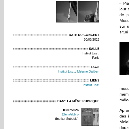
« Pi
jour 
de p
Mesur
sur u
situ
DATE DU CONCERT
30/03/2023
SALLE
Institut Liszt,
Paris
TAGS
Institut Liszt
/
Melaine Dalibert
LIENS
Institut Liszt
mesur
même
mélod
DANS LA MÊME RUBRIQUE
Après
09/07/2026
Ellen Arkbro
des i
(Institut Suédois)
Mela
douze