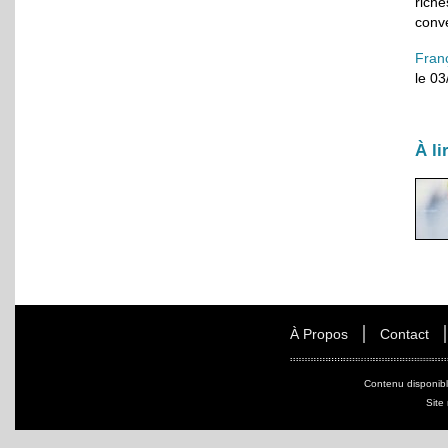
rich
conve
Fran
le 0
À li
À Propos
Contact
Contenu disponib
Site