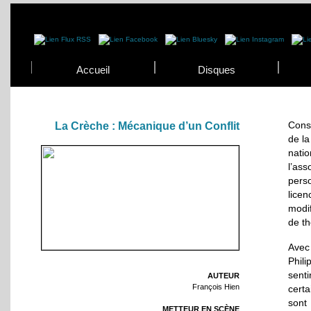
Accueil
Disques
Const
La Crèche : Mécanique d’un Conflit
de la
nati
l’as
perso
licen
modif
de t
Avec 
Phil
sent
AUTEUR
François Hien
cert
sont
METTEUR EN SCÈNE