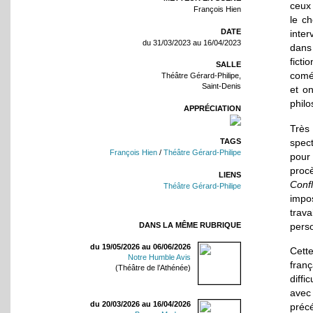
ceux 
François Hien
le c
DATE
inte
du 31/03/2023 au 16/04/2023
dans
fict
SALLE
comé
Théâtre Gérard-Philipe,
Saint-Denis
et on
philo
APPRÉCIATION
Très
spect
TAGS
François Hien
/
Théâtre Gérard-Philipe
pour 
proc
LIENS
Confl
Théâtre Gérard-Philipe
impos
trav
pers
DANS LA MÊME RUBRIQUE
du 19/05/2026 au 06/06/2026
Cett
Notre Humble Avis
fran
(Théâtre de l’Athénée)
diffi
avec
du 20/03/2026 au 16/04/2026
préc