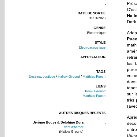
Prés
C’est
DATE DE SORTIE
Hall
31/01/2023
Dark
GENRE
Adep
Electronique
Pue
STYLE
math
Electroacoustique
amér
retra
APPRÉCIATION
les 
pure
TAGS
vein
Electroacoustique
/
Hallow Ground
/
Matthias Puech
dans
LIENS
tapot
Hallow Ground
sur l
Matthias Puech
très
(avec
AUTRES DISQUES RÉCENTS
Après
Jérôme Bouve & Delphine Dora
déco
Vent d’Aether
entre
(Hallow Ground)
(
Sus