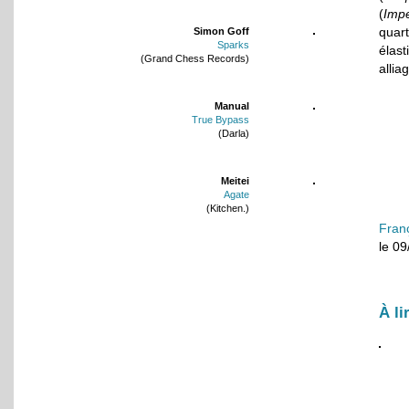
(
Impe
quart
Simon Goff
Sparks
élas
(Grand Chess Records)
allia
Manual
True Bypass
(Darla)
Meitei
Agate
(Kitchen.)
Fran
le 0
À li