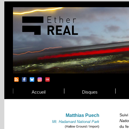
Accueil
Disques
Suiv
Matthias Puech
Natio
Mt. Hadamard National Park
du fe
(Hallow Ground / Import)