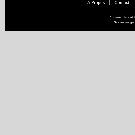
À Propos
Contact
Contenu disponib
Site réalisé gr