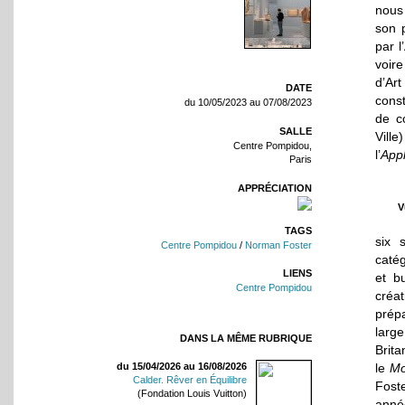
nous 
son 
par l
voire
d’Art
DATE
const
du 10/05/2023 au 07/08/2023
de c
SALLE
Ville
Centre Pompidou,
l’
App
Paris
APPRÉCIATION
V
TAGS
six 
Centre Pompidou
/
Norman Foster
caté
LIENS
et bu
Centre Pompidou
créat
prépa
large
DANS LA MÊME RUBRIQUE
Brita
le
Mo
du 15/04/2026 au 16/08/2026
Calder. Rêver en Équilibre
Foste
(Fondation Louis Vuitton)
année