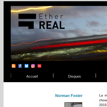
Accueil
Disques
La mo
Norman Foster
chos
2015 