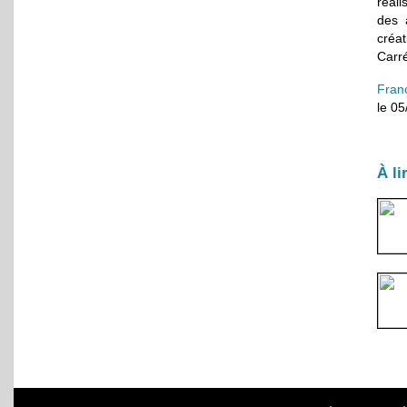
réali
des 
créa
Carré
Fran
le 0
À li