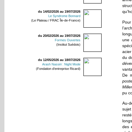
stru
qu’ho
du 14/02/2026 au 19/07/2026
Le Syndrome Bonnard
(Le Plateau / FRAC Île-de-France)
Pour 
l’arc
long
du 20/02/2026 au 19/07/2026
une 
Formes Ouvertes
(Institut Suédois)
spéci
acier
du do
du 12/05/2026 au 18/07/2026
déve
Arash Nassiri : Night Mode
vant
(Fondation d’entreprise Ricard)
De m
poste
Mill
pu co
Au-d
sujet
resté
long
des 