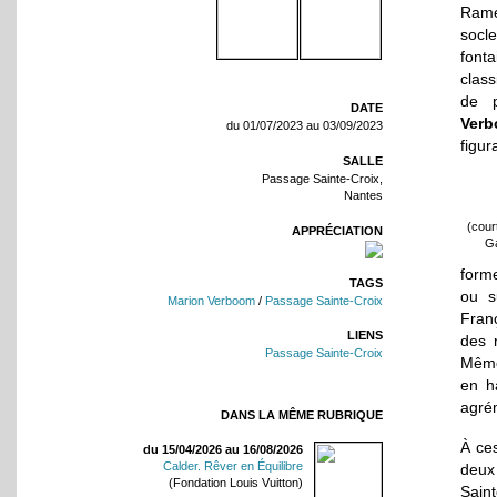
Rame
socle
fonta
class
de p
DATE
Ver
du 01/07/2023 au 03/09/2023
figur
SALLE
Passage Sainte-Croix,
Nantes
(court
APPRÉCIATION
Ga
form
TAGS
ou s
Marion Verboom
/
Passage Sainte-Croix
Fran
LIENS
des r
Passage Sainte-Croix
Même
en h
agré
DANS LA MÊME RUBRIQUE
À ces
du 15/04/2026 au 16/08/2026
Calder. Rêver en Équilibre
deux 
(Fondation Louis Vuitton)
Sain