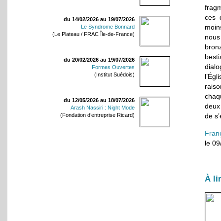
frag
ces 
du 14/02/2026 au 19/07/2026
moins
Le Syndrome Bonnard
(Le Plateau / FRAC Île-de-France)
nous
bron
best
du 20/02/2026 au 19/07/2026
dial
Formes Ouvertes
(Institut Suédois)
l’Égl
raiso
chaqu
du 12/05/2026 au 18/07/2026
deux
Arash Nassiri : Night Mode
de s’
(Fondation d’entreprise Ricard)
Fran
le 0
À li