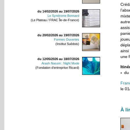
Créd
l’abs
du 14/02/2026 au 19/07/2026
mixt
Le Syndrome Bonnard
(Le Plateau / FRAC Île-de-France)
autre
assi
pani
du 20/02/2026 au 19/07/2026
joueu
Formes Ouvertes
(Institut Suédois)
dépl
ains
une f
du 12/05/2026 au 18/07/2026
Arash Nassiri : Night Mode
Itiné
(Fondation d’entreprise Ricard)
du 2
Fran
le 0
À li