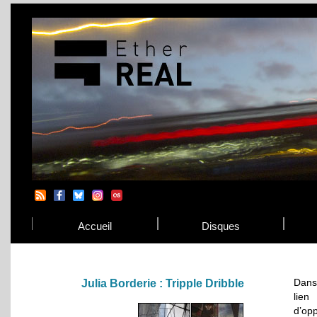
Accueil
Disques
Dans
Julia Borderie : Tripple Dribble
lien
d’opp