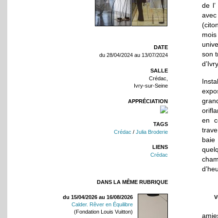
de l’
avec
(cito
mois 
unive
DATE
son t
du 28/04/2024 au 13/07/2024
d’Ivr
SALLE
Crédac,
Inst
Ivry-sur-Seine
expo
gran
APPRÉCIATION
orifl
en c
TAGS
trave
Crédac
/
Julia Broderie
baie
LIENS
quel
Crédac
champ
d’heu
DANS LA MÊME RUBRIQUE
V
du 15/04/2026 au 16/08/2026
Calder. Rêver en Équilibre
(Fondation Louis Vuitton)
amies