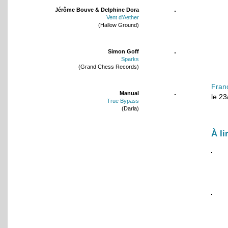
Jérôme Bouve & Delphine Dora
Vent d’Aether
(Hallow Ground)
Simon Goff
Sparks
(Grand Chess Records)
Fran
Manual
le 2
True Bypass
(Darla)
À li