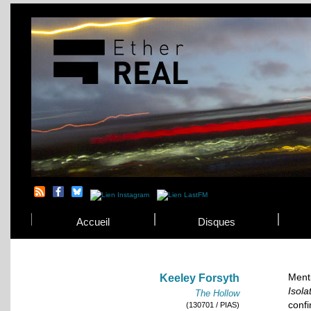
Accueil
Disques
Ment
Keeley Forsyth
Isola
The Hollow
conf
(130701 / PIAS)