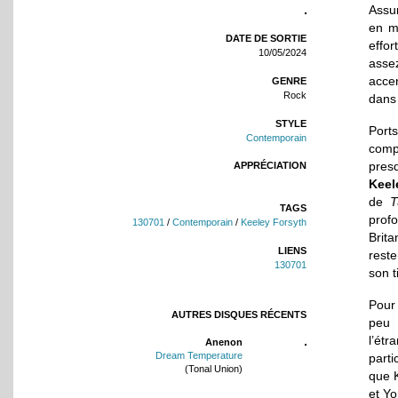
Assur
en ma
DATE DE SORTIE
effor
10/05/2024
asse
acce
GENRE
Rock
dans 
STYLE
Ports
Contemporain
compo
pres
APPRÉCIATION
Keel
de
T
TAGS
profo
130701
/
Contemporain
/
Keeley Forsyth
Brita
LIENS
rest
130701
son t
Pour
AUTRES DISQUES RÉCENTS
peu 
l’ét
Anenon
Dream Temperature
part
(Tonal Union)
que K
et Yo