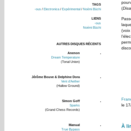
pour
TAGS
(
Disa
-ous
/
Electronica
/
Expérimental
/
Noémi Büchi
Pass
LIENS
-ous
laqu
Noémi Büchi
(voi
l’éle
perm
AUTRES DISQUES RÉCENTS
disco
Anenon
Dream Temperature
(Tonal Union)
Jérôme Bouve & Delphine Dora
Vent d’Aether
(Hallow Ground)
Fran
Simon Goff
le 1
Sparks
(Grand Chess Records)
Manual
À li
True Bypass