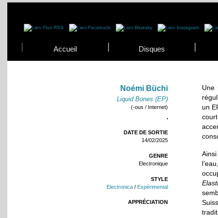
Accueil
Disques
Une 
Noémi Büchi
régu
Liquid Bones (EP)
un E
(-ous / Internet)
court
acce
DATE DE SORTIE
cons
14/02/2025
Ainsi
GENRE
l’ea
Electronique
occup
STYLE
Elast
Electronica
/
Expérimental
semb
Suis
APPRÉCIATION
trad