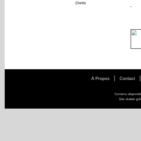
(Darla)
À Propos
Contact
Contenu disponib
Site réalisé gr