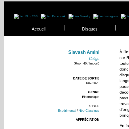
Accueil
Disques
À l’i
Siavash Amini
sur
Caligo
toute
(Room40 / Import)
donc
disqu
DATE DE SORTIE
long
11/07/2025
paus
déco
GENRE
Electronique
pays.
trav
STYLE
d’or
Expérimental
/
Néo-Classique
brinq
APPRÉCIATION
En fa