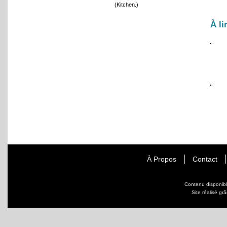
(Kitchen.)
À li
À Propos
Contact
Contenu disponib
Site réalisé gr