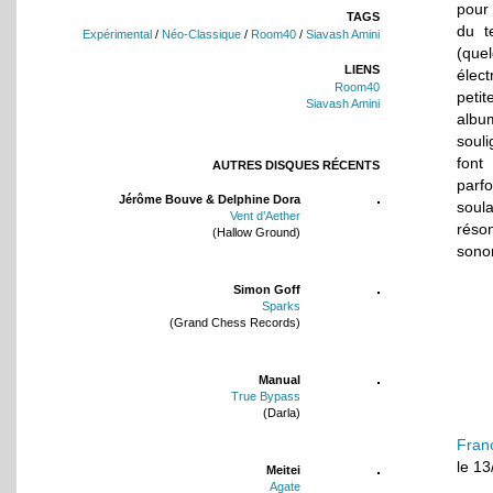
pour 
TAGS
du t
Expérimental
/
Néo-Classique
/
Room40
/
Siavash Amini
(que
LIENS
élect
Room40
peti
Siavash Amini
albu
souli
font 
AUTRES DISQUES RÉCENTS
parf
Jérôme Bouve & Delphine Dora
soula
Vent d’Aether
réso
(Hallow Ground)
sono
Simon Goff
Sparks
(Grand Chess Records)
Manual
True Bypass
(Darla)
Fran
le 1
Meitei
Agate