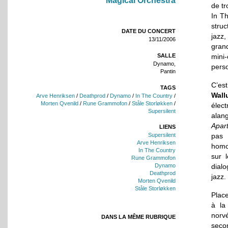
Magical Orchestra
de tr
In Th
stru
DATE DU CONCERT
jazz,
13/11/2006
grand
SALLE
mini
Dynamo,
pers
Pantin
C’es
TAGS
Wall
Arve Henriksen
/
Deathprod
/
Dynamo
/
In The Country
/
Morten Qvenild
/
Rune Grammofon
/
Ståle Storløkken
/
élec
Supersilent
alang
Apar
LIENS
pas 
Supersilent
Arve Henriksen
homo
In The Country
sur 
Rune Grammofon
dialo
Dynamo
Deathprod
jazz.
Morten Qvenild
Ståle Storløkken
Plac
à la
norvé
DANS LA MÊME RUBRIQUE
seco