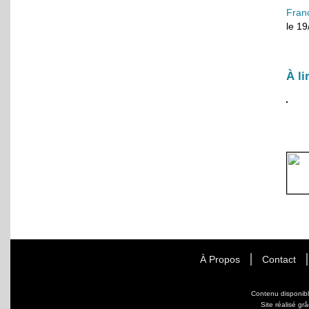
Fran
le 1
À li
À Propos
Contact
Contenu disponib
Site réalisé gr