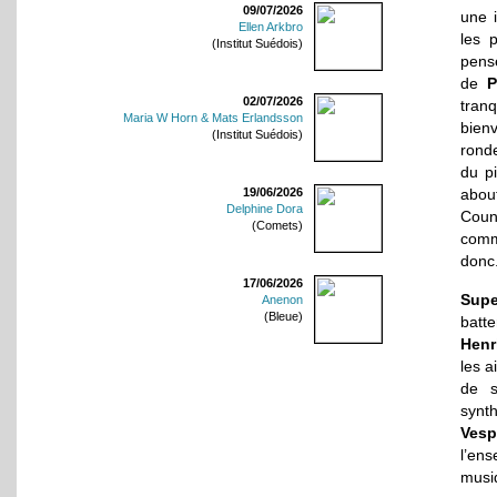
09/07/2026
une i
Ellen Arkbro
les 
(Institut Suédois)
pense
de
P
02/07/2026
tran
Maria W Horn & Mats Erlandsson
bien
(Institut Suédois)
ronde
du p
abou
19/06/2026
Delphine Dora
Coun
(Comets)
comm
donc
17/06/2026
Supe
Anenon
(Bleue)
batt
Henr
les a
de 
synt
Vesp
l’ens
musiq