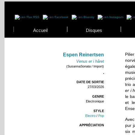
Accueil
Disques
Pili
Espen Reinertsen
norv
Venus er i håret
égal
(SusannaSonata / Import)
music
préc
DATE DE SORTIE
trio 
27/03/2026
er i 
le ba
GENRE
Electronique
et l
Ense
STYLE
Electro
/
Pop
Avec 
pur j
APPRÉCIATION
six 