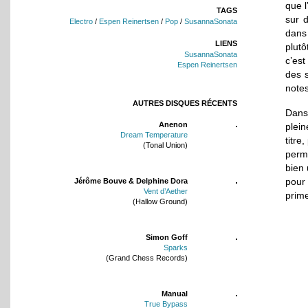
que l
TAGS
sur 
Electro
/
Espen Reinertsen
/
Pop
/
SusannaSonata
dans 
LIENS
plutô
SusannaSonata
c’es
Espen Reinertsen
des s
notes
AUTRES DISQUES RÉCENTS
Dans
Anenon
plein
Dream Temperature
titre
(Tonal Union)
perme
bien
pour
Jérôme Bouve & Delphine Dora
Vent d’Aether
prime
(Hallow Ground)
Simon Goff
Sparks
(Grand Chess Records)
Manual
True Bypass