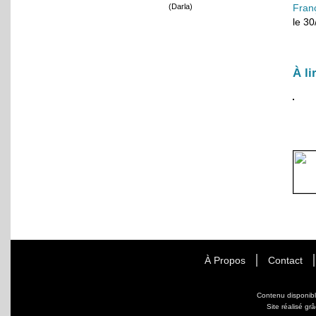
(Darla)
Fran
le 3
À li
À Propos
Contact
Contenu disponib
Site réalisé gr