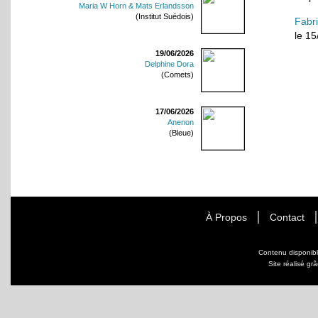
Maria W Horn & Mats Erlandsson
(Institut Suédois)
Fabr
le 1
19/06/2026
Delphine Dora
(Comets)
17/06/2026
Anenon
(Bleue)
À Propos
Contact
Contenu disponib
Site réalisé gr