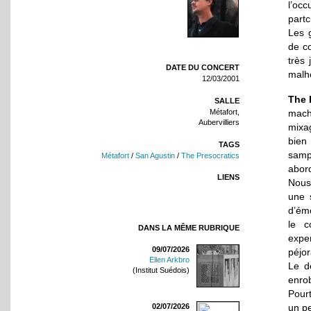
l’occ
part
Les 
de c
très 
DATE DU CONCERT
malh
12/03/2001
The 
SALLE
machi
Métafort,
Aubervilliers
mixag
bien
TAGS
samp
Métafort
/
San Agustin
/
The Presocratics
abord
LIENS
Nous
une 
d’émo
le c
DANS LA MÊME RUBRIQUE
exper
09/07/2026
péjora
Ellen Arkbro
Le d
(Institut Suédois)
enro
Pourt
un pe
02/07/2026