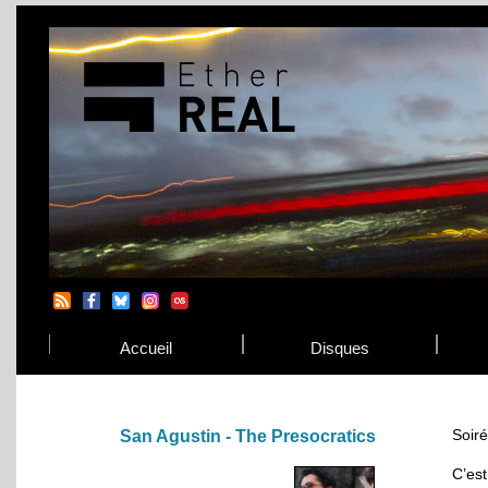
Accueil
Disques
Soiré
San Agustin - The Presocratics
C’e