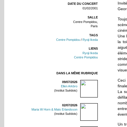
Invi
DATE DU CONCERT
01/02/2001
Georg
SALLE
Toujo
Centre Pompidou,
scèn
Paris
ciné
TAGS
Une l
Centre Pompidou
/
Ryoji Ikeda
la t
aiguë
LIENS
éléme
Ryoji Ikeda
Centre Pompidou
stri
comm
visue
DANS LA MÊME RUBRIQUE
Ceci 
09/07/2026
final
Ellen Arkbro
(Institut Suédois)
La su
défil
nomb
02/07/2026
entr
Maria W Horn & Mats Erlandsson
évent
(Institut Suédois)
Un tr