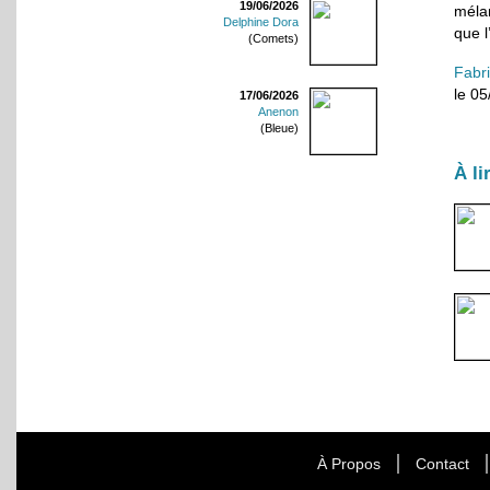
19/06/2026
méla
Delphine Dora
que l
(Comets)
Fabr
le 0
17/06/2026
Anenon
(Bleue)
À li
À Propos
Contact