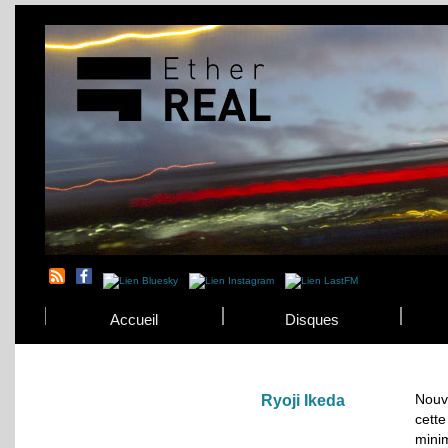
Accueil
Disques
Nouv
Ryoji Ikeda
cett
minim