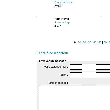
Peace In Drifts
(Ventil)
Yann Novak
Surroundings
(Line)
0
|
10
|
20
|
30
|
40
|
50
|
60
|
Ecrire à ce rédacteur
Envoyer un message
Votre adresse mail :
Sujet :
Votre message :