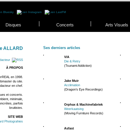
Disques
Concerts
Arts Visuels
Ses derniers articles
ce ALLARD
V/A
dacteur
Die & Retry
(Tsunami Addiction)
À PROPOS
erREAL en 1998.
Jake Muir
bmaster du site.
Acclimation
dacteur en chef.
(Dragon’s Eye Recordings)
ues et concerts.
bient, minimale,
oncrètes, parfois
Orphax & Machinefabriek
bruitistes.
Weerkaatsing
(Moving Furniture Records)
SITE WEB
lard Photograhies
Asfast