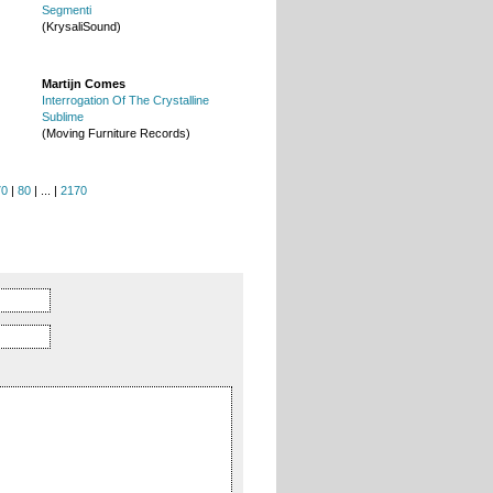
Segmenti
(KrysaliSound)
Martijn Comes
Interrogation Of The Crystalline
Sublime
(Moving Furniture Records)
70
|
80
|
...
|
2170