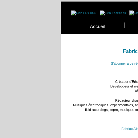
Accueil
Fabri
S'abonner à ce ré
Créateur d’Eth
Développeur et we
Ré
Rédacteur disq
Musiques électroniques, expérimentales, am
field recordings, impro, musiques c
Fabrice Al