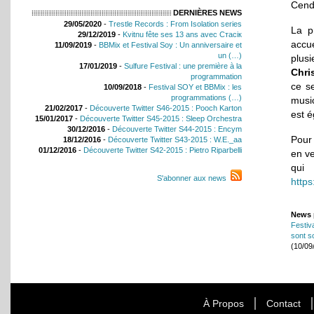
Cend
DERNIÈRES NEWS
29/05/2020
-
Trestle Records : From Isolation series
La p
29/12/2019
-
Kvitnu fête ses 13 ans avec Стасік
accu
11/09/2019
-
BBMix et Festival Soy : Un anniversaire et
un (…)
plus
17/01/2019
-
Sulfure Festival : une première à la
Chris
programmation
ce se
10/09/2018
-
Festival SOY et BBMix : les
programmations (…)
music
21/02/2017
-
Découverte Twitter S46-2015 : Pooch Karton
est é
15/01/2017
-
Découverte Twitter S45-2015 : Sleep Orchestra
30/12/2016
-
Découverte Twitter S44-2015 : Encym
Pour 
18/12/2016
-
Découverte Twitter S43-2015 : W.E._aa
01/12/2016
-
Découverte Twitter S42-2015 : Pietro Riparbelli
en ve
qui
S'abonner aux news
https
News 
Festiv
sont s
(10/09
À Propos
Contact