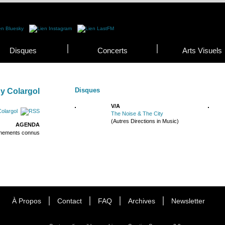
Disques
Concerts
Arts Visuels
Disques
y Colargol
V/A
olargol
The Noise & The City
(Autres Directions in Music)
AGENDA
énements connus
À Propos
Contact
FAQ
Archives
Newsletter