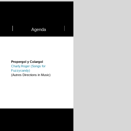
Agenda
Propergol y Colargol
Charly.Roger (Songs for
Fuzzycandy)
(Autres Directions in Music)