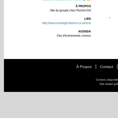
À PROPOS
Site du groupe chez Rocket Girl
LIEN
http://www.rocketgirl.demon.co.uk/srw
AGENDA
Pas d'événements connus
À Propos
Contact
Contenu disponib
Site réalisé gr