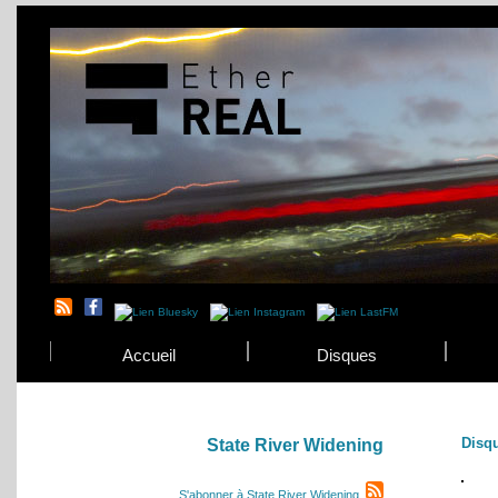
Accueil
Disques
Disq
State River Widening
S'abonner à State River Widening