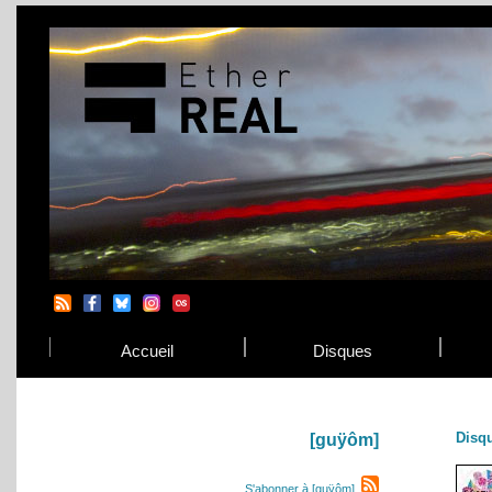
Accueil
Disques
Disq
[guÿôm]
S'abonner à [guÿôm]