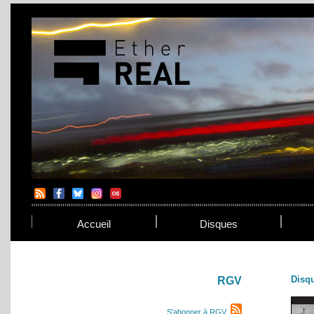
Accueil
Disques
Disq
RGV
S'abonner à RGV