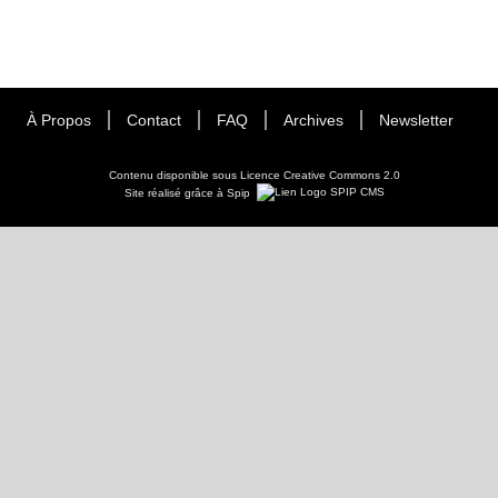
À Propos
Contact
FAQ
Archives
Newsletter
Contenu disponible sous
Licence Creative Commons 2.0
Site réalisé grâce à Spip