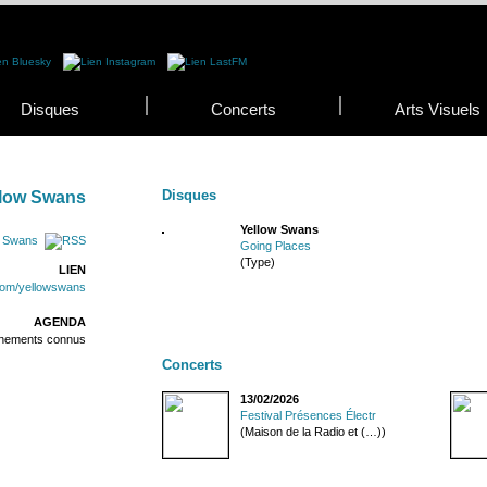
Disques
Concerts
Arts Visuels
Disques
llow Swans
Yellow Swans
w Swans
Going Places
(Type)
LIEN
.com/yellowswans
AGENDA
énements connus
Concerts
13/02/2026
Festival Présences Électr
(Maison de la Radio et (…))