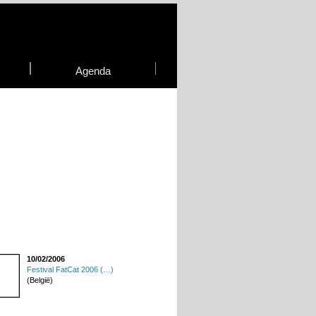
Agenda
10/02/2006
Festival FatCat 2006 (…)
(België)