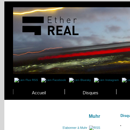
Accueil
Disques
Disq
Muhr
S'abonner à Muhr