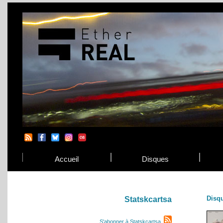
Accueil
Disques
Disq
Statskcartsa
S'abonner à Statskcartsa