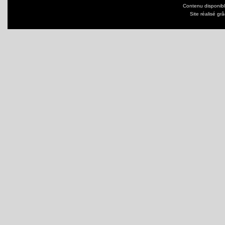
Contenu disponib
Site réalisé gr