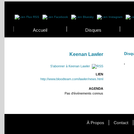
Accueil
Disques
Disq
Keenan Lawler
S'abonner à Keenan Lawler
LIEN
http://www.bloodteam.com/lawler/news.html
AGENDA
Pas d'événements connus
À Propos
Contact