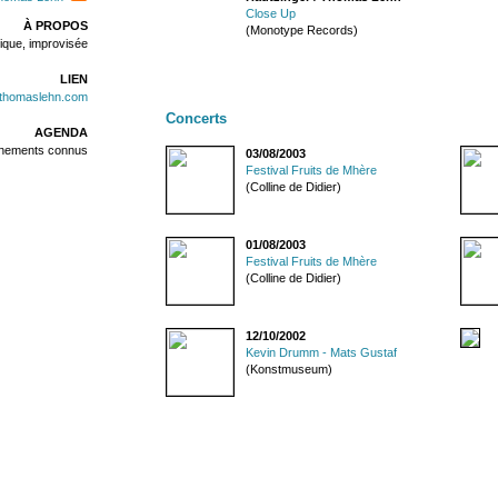
Close Up
À PROPOS
(Monotype Records)
nique, improvisée
LIEN
.thomaslehn.com
Concerts
AGENDA
énements connus
03/08/2003
Festival Fruits de Mhère
(Colline de Didier)
01/08/2003
Festival Fruits de Mhère
(Colline de Didier)
12/10/2002
Kevin Drumm - Mats Gustaf
(Konstmuseum)