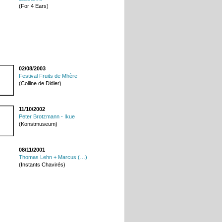
(For 4 Ears)
02/08/2003
Festival Fruits de Mhère
(Colline de Didier)
11/10/2002
Peter Brotzmann - Ikue
(Konstmuseum)
08/11/2001
Thomas Lehn + Marcus (…)
(Instants Chavirés)