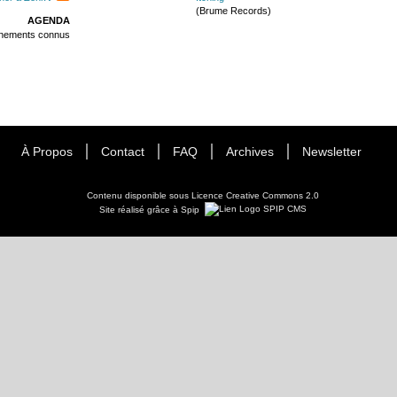
(Brume Records)
AGENDA
énements connus
À Propos
Contact
FAQ
Archives
Newsletter
Contenu disponible sous
Licence Creative Commons 2.0
Site réalisé grâce à Spip