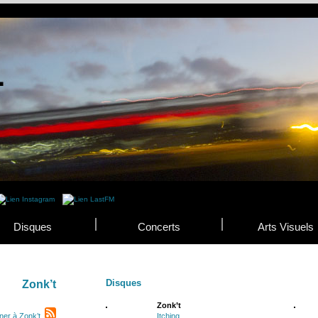
Disques
Concerts
Arts Visuels
Disques
Zonk’t
Zonk’t
ner à Zonk’t
Itching