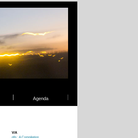
Agenda
V/A
qfg : A Compilation