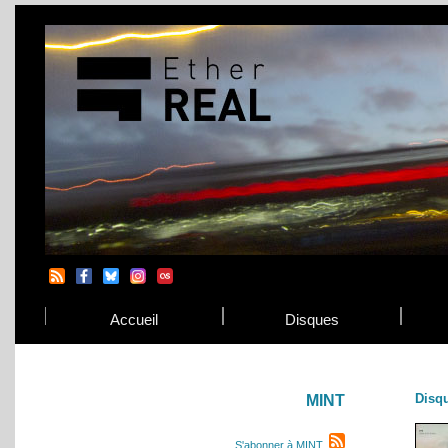
Accueil
Disques
Disq
MINT
S'abonner à MINT