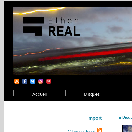
Accueil
Disques
Disq
Import
S'abonner à Import