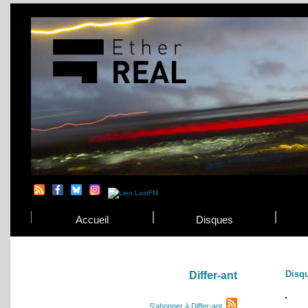
Accueil
Disques
Disq
Differ-ant
S'abonner à Differ-ant