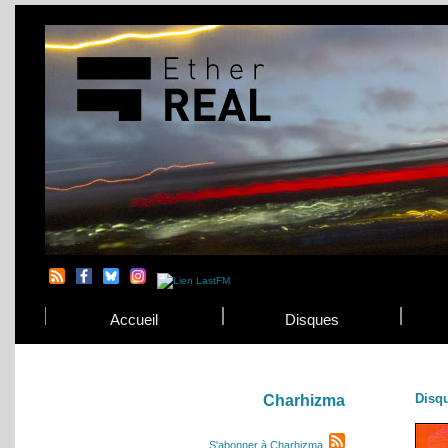
Accueil
Disques
Disq
Charhizma
S'abonner à Charhizma