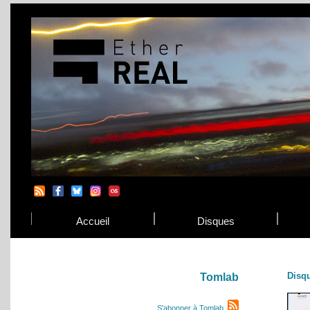
Accueil
Disques
Disq
Tomlab
S'abonner à Tomlab