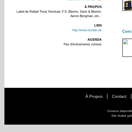
À PROPOS
Label de Rafael Toral, Novisad, F.S. Blumm, Sack & Blumm,
Aeron Bergman, etc...
LIEN
http://www.tomlab.de
Conc
AGENDA
Pas d'événements connus
À Propos
Contact
Contenu disponib
Site réalisé gr