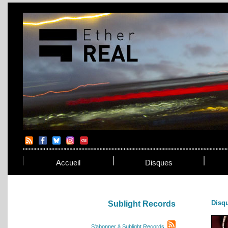
Accueil
Disques
Disq
Sublight Records
S'abonner à Sublight Records