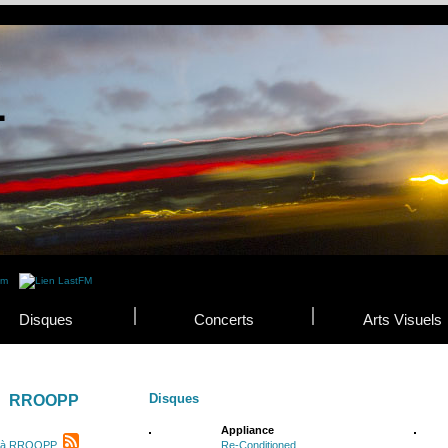
Disques
Concerts
Arts Visuels
Disques
RROOPP
Appliance
r à RROOPP
Re-Conditioned