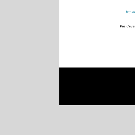
http:
Pas d'év