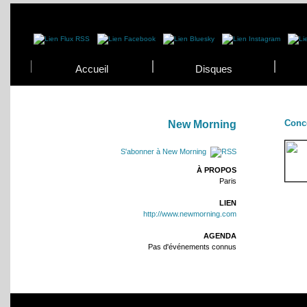
Accueil
Disques
Conc
New Morning
S'abonner à New Morning
À PROPOS
Paris
LIEN
http://www.newmorning.com
AGENDA
Pas d'événements connus