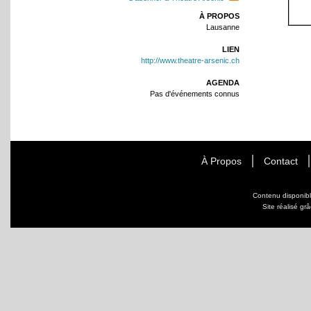
À PROPOS
Lausanne
LIEN
http://www.theatre-arsenic.ch
AGENDA
Pas d'événements connus
À Propos
Contact
Contenu disponib
Site réalisé gr