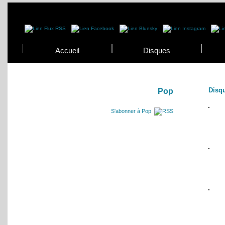
Accueil
Disques
Disq
Pop
S'abonner à Pop