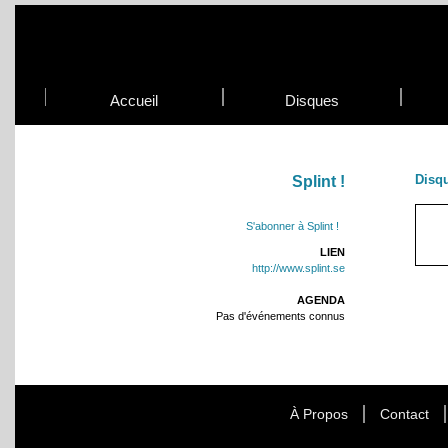
Accueil
Disques
Disq
Splint !
S'abonner à Splint !
LIEN
http://www.splint.se
AGENDA
Pas d'événements connus
À Propos
Contact