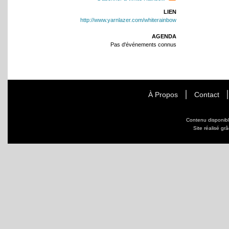
LIEN
http://www.yarnlazer.com/whiterainbow
AGENDA
Pas d'événements connus
À Propos
Contact
Contenu disponib
Site réalisé gr