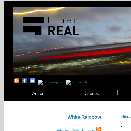
Accueil
Disques
Disq
White Rainbow
S'abonner à White Rainbow