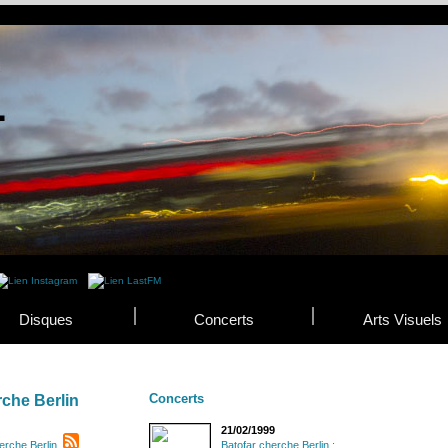
Disques
Concerts
Arts Visuels
Concerts
rche Berlin
21/02/1999
erche Berlin
Batofar cherche Berlin :