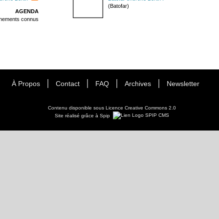
(Batofar)
AGENDA
énements connus
À Propos
Contact
FAQ
Archives
Newsletter
Contenu disponible sous
Licence Creative Commons 2.0
Site réalisé grâce à Spip