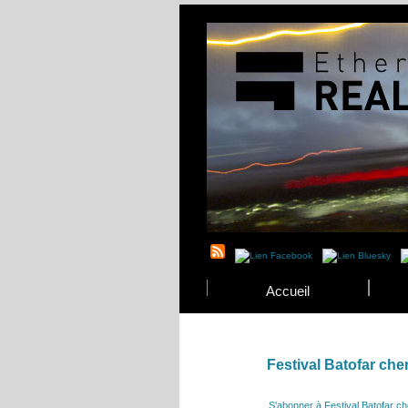
Accueil
Festival Batofar che
S'abonner à Festival Batofar ch