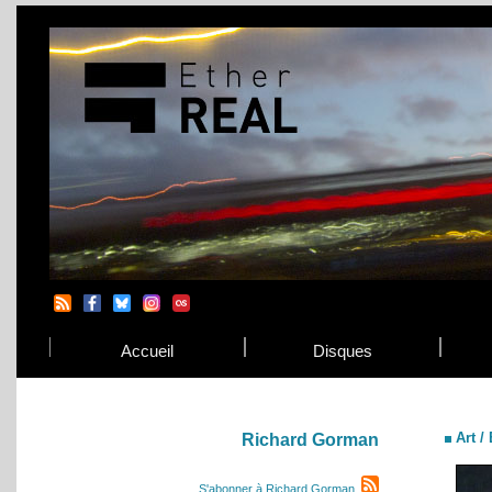
Accueil
Disques
Art /
Richard Gorman
S'abonner à Richard Gorman