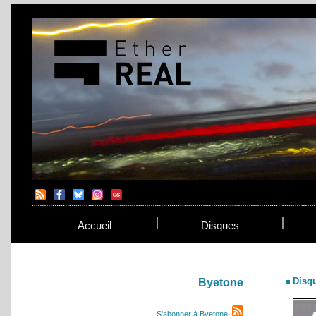
Accueil
Disques
Disq
Byetone
S'abonner à Byetone