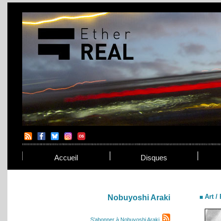
Accueil
Disques
Art /
Nobuyoshi Araki
S'abonner à Nobuyoshi Araki