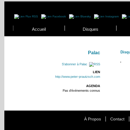
Accueil
Disques
Disq
Palac
S'abonner à Palac
LIEN
http://www.peter-prautzsch.com
AGENDA
Pas d'événements connus
À Propos
Contact