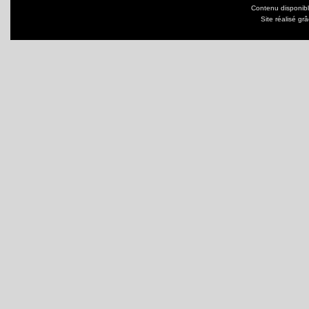
Contenu disponib
Site réalisé gr