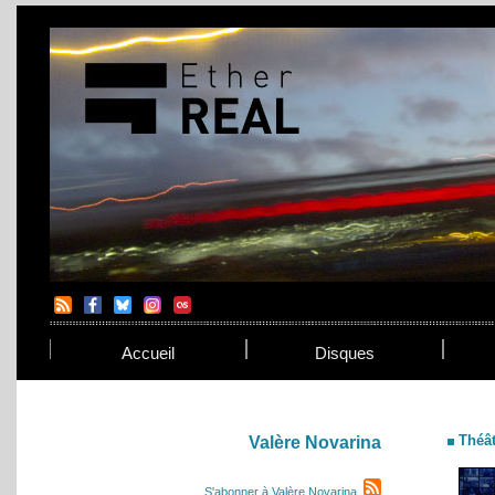
Accueil
Disques
Théât
Valère Novarina
S'abonner à Valère Novarina